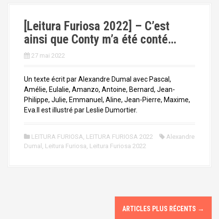
[Leitura Furiosa 2022] – C’est
ainsi que Conty m’a été conté…
27 mai 2022
Un texte écrit par Alexandre Dumal avec Pascal,
Amélie, Eulalie, Amanzo, Antoine, Bernard, Jean-
Philippe, Julie, Emmanuel, Aline, Jean-Pierre, Maxime,
Eva.Il est illustré par Leslie Dumortier.
LEITURA FURIOSA
,
LEITURA FURIOSA 2022
Alexandre
Dumal
,
Leitura Furiosa
,
Leitura Furiosa 2022
N
ARTICLES PLUS RÉCENTS
→