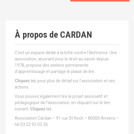
a
v
i
À propos de CARDAN
g
a
C’est un espace dédié à la lutte contre l’illettrisme. Une
t
association, œuvrant pour le droit au savoir depuis
1978, propose des ateliers permanents
i
d’apprentissage et partage le plaisir de lire.
Cliquez ici
, pour plus de détail sur l’association et ses
o
actions.
n
Vous pouvez également lire le projet associatif et
pédagogique de l’association, en cliquant sur le lien
a
suivant.
Cliquez ici.
u
Association Cardan – 91 rue St Roch – 80000 Amiens –
tél 03 22 92 03 26
s