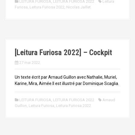
LEITURA FURIOSA
,
LEITURA FURIOSA 2022
Leitura
Furiosa
,
Leitura Furiosa 2022
,
Nicolas Jaillet
[Leitura Furiosa 2022] – Cockpit
27 mai 2022
Un texte écrit par Arnaud Guillon avec Nathalie, Muriel,
Karine, Mira, Aimée.Il est illustré par Dominique Scaglia.
LEITURA FURIOSA
,
LEITURA FURIOSA 2022
Arnaud
Guillon
,
Leitura Furiosa
,
Leitura Furiosa 2022