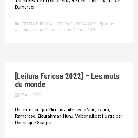
Yannick Batté et Dorian Bruyère.Il est illustré par Leslie
Dumortier.
LEITURA FURIOSA
,
LEITURA FURIOSA 2022
Anne
Jeanson
,
Leitura Furiosa
,
Leitura Furiosa 2022
[Leitura Furiosa 2022] – Les mots
du monde
27 mai 2022
Un texte écrit par Nicolas Jaillet avec Nino, Zahra,
Ramdrose, Ziaurahman, Nunu, Valbona.Il est illustré par
Dominique Scaglia.