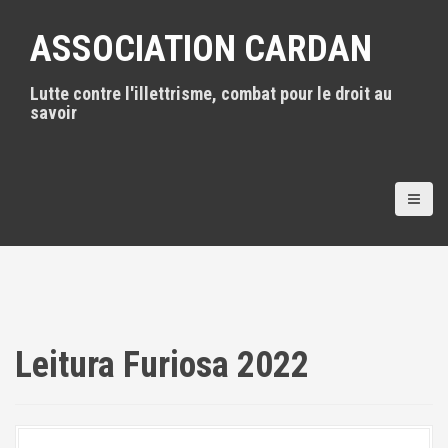
A
l
ASSOCIATION CARDAN
l
e
Lutte contre l'illettrisme, combat pour le droit au
r
savoir
a
u
c
o
n
t
e
n
u
p
r
i
Leitura Furiosa 2022
n
c
i
p