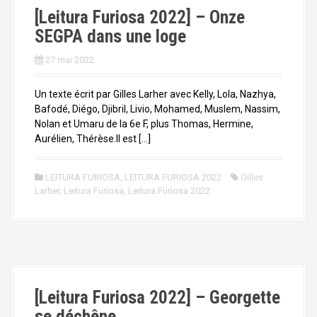
a
[Leitura Furiosa 2022] – Onze
l
SEGPA dans une loge
27 mai 2022
Un texte écrit par Gilles Larher avec Kelly, Lola, Nazhya,
Bafodé, Diégo, Djibril, Livio, Mohamed, Muslem, Nassim,
Nolan et Umaru de la 6e F, plus Thomas, Hermine,
Aurélien, Thérèse.Il est […]
LEITURA FURIOSA
,
LEITURA FURIOSA 2022
Gilles
Larher
,
Leitura Furiosa
,
Leitura Furiosa 2022
[Leitura Furiosa 2022] – Georgette
se déchêne