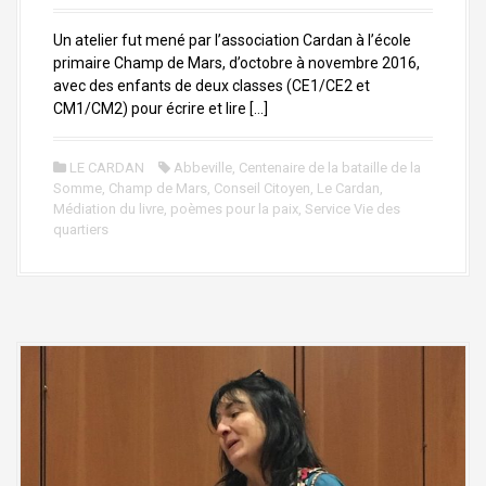
Un atelier fut mené par l’association Cardan à l’école
primaire Champ de Mars, d’octobre à novembre 2016,
avec des enfants de deux classes (CE1/CE2 et
CM1/CM2) pour écrire et lire […]
LE CARDAN
Abbeville
,
Centenaire de la bataille de la
Somme
,
Champ de Mars
,
Conseil Citoyen
,
Le Cardan
,
Médiation du livre
,
poèmes pour la paix
,
Service Vie des
quartiers