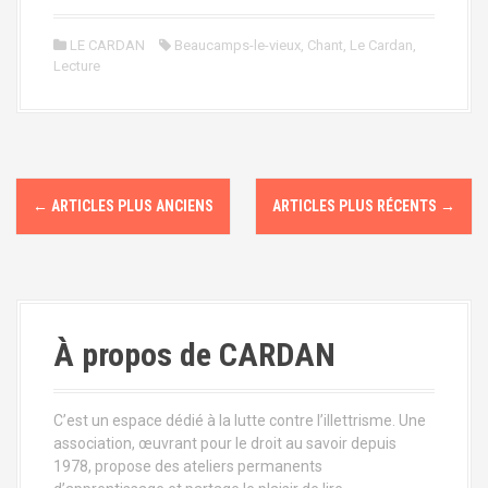
LE CARDAN
Beaucamps-le-vieux
,
Chant
,
Le Cardan
,
Lecture
N
←
ARTICLES PLUS ANCIENS
ARTICLES PLUS RÉCENTS
→
a
v
i
À propos de CARDAN
g
a
C’est un espace dédié à la lutte contre l’illettrisme. Une
t
association, œuvrant pour le droit au savoir depuis
1978, propose des ateliers permanents