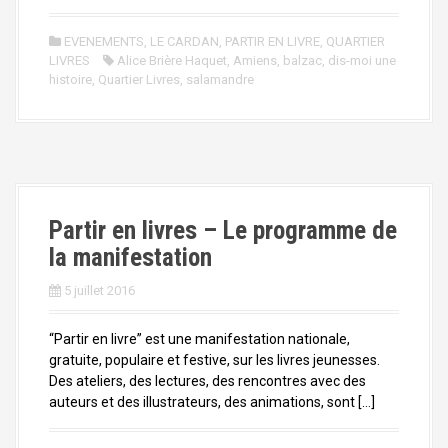
EVENEMENTS
,
LE CARDAN
,
PARTIR EN LIVRE
,
QUARTIER
LIVRES
Alice Brière Haquet
,
Amiens
,
balzac
,
dis-moi une
histoire
,
Quartier Livres
,
salamandre
Partir en livres – Le programme de
la manifestation
5 juillet 2016
“Partir en livre” est une manifestation nationale,
gratuite, populaire et festive, sur les livres jeunesses.
Des ateliers, des lectures, des rencontres avec des
auteurs et des illustrateurs, des animations, sont […]