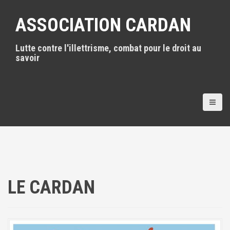
A
l
ASSOCIATION CARDAN
l
e
Lutte contre l'illettrisme, combat pour le droit au
r
savoir
a
u
c
o
n
t
e
n
u
p
r
i
LE CARDAN
n
c
i
p