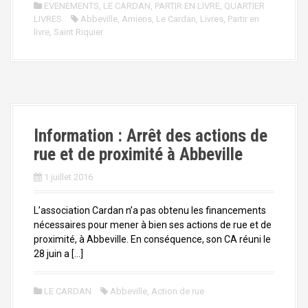
EVENEMENTS
,
LE CARDAN
,
PARTIR EN LIVRE
,
QUARTIER
LIVRES
Abbeville
,
Amiens
,
Le Cardan
,
Livres
,
Partir en
livre
,
Saint Riquier
Information : Arrêt des actions de
rue et de proximité à Abbeville
1 juillet 2016
L’association Cardan n’a pas obtenu les financements
nécessaires pour mener à bien ses actions de rue et de
proximité, à Abbeville. En conséquence, son CA réuni le
28 juin a […]
LE CARDAN
Abbeville
,
Action de rue