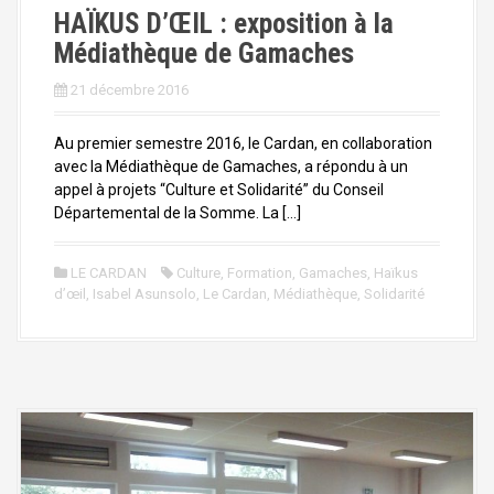
HAÏKUS D’ŒIL : exposition à la
Médiathèque de Gamaches
21 décembre 2016
Au premier semestre 2016, le Cardan, en collaboration
avec la Médiathèque de Gamaches, a répondu à un
appel à projets “Culture et Solidarité” du Conseil
Départemental de la Somme. La […]
LE CARDAN
Culture
,
Formation
,
Gamaches
,
Haïkus
d’œil
,
Isabel Asunsolo
,
Le Cardan
,
Médiathèque
,
Solidarité