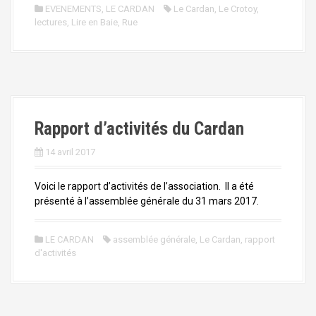
EVENEMENTS
,
LE CARDAN
Le Cardan
,
Le Crotoy
,
lectures
,
Lire en Baie
,
Rue
Rapport d’activités du Cardan
14 avril 2017
Voici le rapport d’activités de l’association. Il a été
présenté à l’assemblée générale du 31 mars 2017.
LE CARDAN
assemblée générale
,
Le Cardan
,
rapport
d'activités