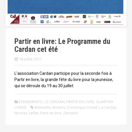
Partir en livre: Le Programme du
Cardan cet été
18 juillet 2017
L’association Cardan participe pour la seconde fois à
Partir en livre, la grande fête du livre pour la jeunesse,
qui se déroule du 19 au 30 juillet.
EVENEMENTS
,
LE CARDAN
,
PARTIR EN LIVRE
,
QUARTIER
LIVRES
Abbeville
,
Amiens
,
Dominique Cornet
,
Le Cardan
,
Nicolas Jaillet
,
Partir en livre
,
Zemanel