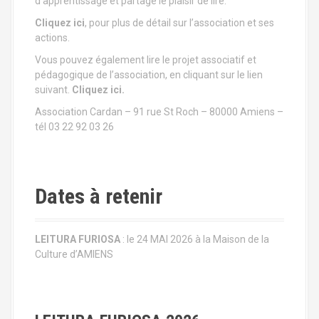
i
d’apprentissage et partage le plaisir de lire.
Cliquez ici
, pour plus de détail sur l’association et ses
o
actions.
n
Vous pouvez également lire le projet associatif et
pédagogique de l’association, en cliquant sur le lien
a
suivant.
Cliquez ici.
u
Association Cardan – 91 rue St Roch – 80000 Amiens –
tél 03 22 92 03 26
s
e
Dates à retenir
i
n
LEITURA FURIOSA
: le 24 MAI 2026 à la Maison de la
d
Culture d’AMIENS
e
s