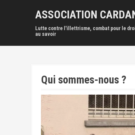
A
l
ASSOCIATION CARDA
l
e
Lutte contre l'illettrisme, combat pour le dro
r
au savoir
a
u
c
o
n
t
e
Qui sommes-nous ?
n
u
p
r
i
n
c
i
p