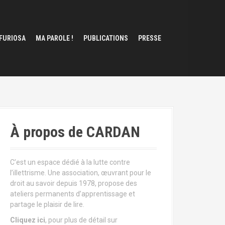
 FURIOSA
MA PAROLE !
PUBLICATIONS
PRESSE
À propos de CARDAN
C’est un espace dédié à la lutte contre
l’illettrisme. Une association, œuvrant pour le
droit au savoir depuis 1978, propose des
ateliers permanents d’apprentissage et
partage le plaisir de lire.
Cliquez ici
, pour plus de détail sur