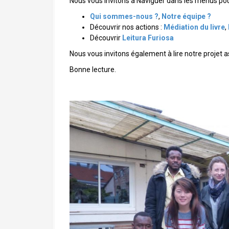
Nous vous invitons à Naviguer dans les menus pou
a
l
Qui sommes-nous ?
,
Notre équipe ?
Découvrir nos actions :
Médiation du livre
,
Découvrir
Leitura Furiosa
Nous vous invitons également à lire notre projet a
Bonne lecture.