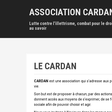
A
l
ASSOCIATION CARDA
l
e
Lutte contre l'illettrisme, combat pour le dro
r
au savoir
a
u
c
o
n
t
e
LE CARDAN
n
u
p
r
CARDAN
est une association qui s’adresse aux p
i
vie.
n
Son but est de proposer à chacun, par des actions d
c
donnent accès aux moyens de s’exprimer, de se f
i
sociale afin de pouvoir choisir et agir.
p