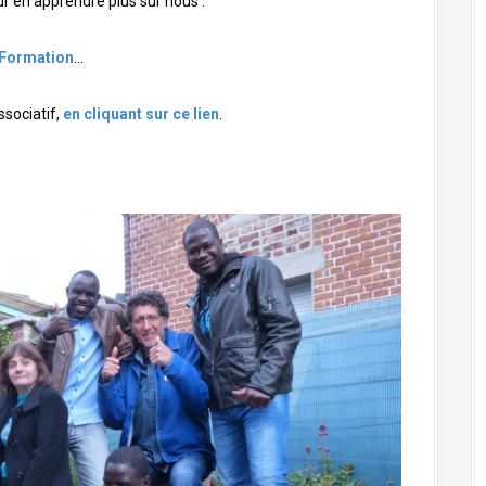
r en apprendre plus sur nous :
Formation
…
ssociatif,
en cliquant sur ce lien
.