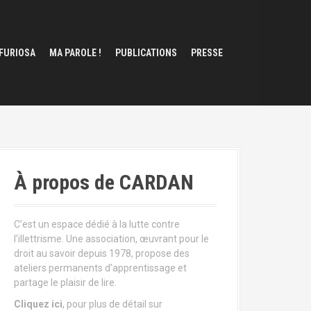
 FURIOSA
MA PAROLE !
PUBLICATIONS
PRESSE
À propos de CARDAN
C’est un espace dédié à la lutte contre
l’illettrisme. Une association, œuvrant pour le
droit au savoir depuis 1978, propose des
ateliers permanents d’apprentissage et
partage le plaisir de lire.
Cliquez ici
, pour plus de détail sur