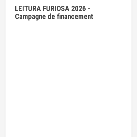
s
LEITURA FURIOSA 2026 -
a
Campagne de financement
r
t
i
c
l
e
s