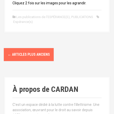
Cliquez 2 fois sur les images pour les agrandir.
Les publications de l'ESPÉRANCE(S)
,
PUBLICATIONS
Espérance(s)
N
←
ARTICLES PLUS ANCIENS
a
v
i
À propos de CARDAN
g
a
C’est un espace dédié à la lutte contre l’illettrisme. Une
t
association, œuvrant pour le droit au savoir depuis