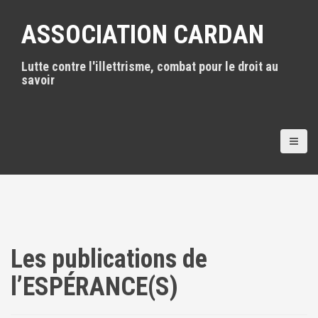
A
l
ASSOCIATION CARDAN
l
e
Lutte contre l'illettrisme, combat pour le droit au
r
savoir
a
u
c
o
n
t
e
n
u
p
r
i
Les publications de
n
c
l’ESPÉRANCE(S)
i
p