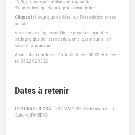
1978, propose des ateliers permanents
i
d’apprentissage et partage le plaisir de lire.
Cliquez ici
, pour plus de détail sur l’association et ses
o
actions.
n
Vous pouvez également lire le projet associatif et
pédagogique de l’association, en cliquant sur le lien
a
suivant.
Cliquez ici.
u
Association Cardan – 91 rue St Roch – 80000 Amiens –
tél 03 22 92 03 26
s
e
Dates à retenir
i
n
LEITURA FURIOSA
: le 24 MAI 2026 à la Maison de la
d
Culture d’AMIENS
e