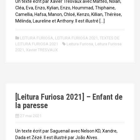
Un texte écrit par Xavier Tresvaux avec Mattéo, Nolan,
Cléa, Eva, Enzo, Kylian, Enzo, Hoummad, Thiphaine,
Camellia, Hafsa, Manon, Chloé, Kenzo, Killian, Thérèse,
Mélinda, Laureline et Anthony. Il est illustré […]
LEITURA FURIOSA
,
LEITURA FURIOSA 2021
,
TEXTES DE
LEITURA FURIOSA 2021
Leitura Furiosa
,
Leitura Furiosa
2021
,
Xavier TRESVAUX
[Leitura Furiosa 2021] – Enfant de
la paresse
27 mai 2021
Un texte écrit par Saguenail avec Nelson KD, Xandre,
Dada et Zézé. Il est illustré par João Alves.