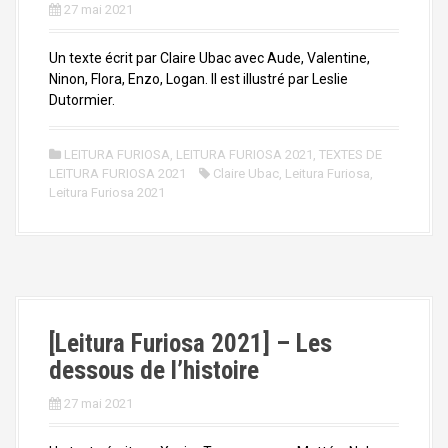
27 mai 2021
Un texte écrit par Claire Ubac avec Aude, Valentine,
Ninon, Flora, Enzo, Logan. Il est illustré par Leslie
Dutormier.
LEITURA FURIOSA
,
LEITURA FURIOSA 2021
,
TEXTES DE
LEITURA FURIOSA 2021
Claire Ubac
,
Leitura Furiosa
,
Leitura Furiosa 2021
[Leitura Furiosa 2021] – Les
dessous de l’histoire
27 mai 2021