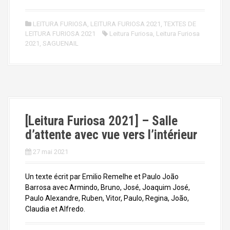
LEITURA FURIOSA
,
LEITURA FURIOSA 2021
,
TEXTES DE
LEITURA FURIOSA 2021
Leitura Furiosa
,
Leitura Furiosa
2021
,
SAGUENAIL
[Leitura Furiosa 2021] – Salle
d’attente avec vue vers l’intérieur
27 mai 2021
Un texte écrit par Emilio Remelhe et Paulo João
Barrosa avec Armindo, Bruno, José, Joaquim José,
Paulo Alexandre, Ruben, Vitor, Paulo, Regina, João,
Claudia et Alfredo.