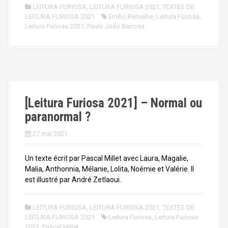
LEITURA FURIOSA
,
LEITURA FURIOSA 2021
,
TEXTES DE
LEITURA FURIOSA 2021
Emílio Remelhe
,
Leitura Furiosa
,
Leitura Furiosa 2021
,
Paulo João Barrosa
[Leitura Furiosa 2021] – Normal ou
paranormal ?
27 mai 2021
Un texte écrit par Pascal Millet avec Laura, Magalie,
Malia, Anthonnia, Mélanie, Lolita, Noémie et Valérie. Il
est illustré par André Zetlaoui.
LEITURA FURIOSA
,
LEITURA FURIOSA 2021
,
TEXTES DE
LEITURA FURIOSA 2021
Leitura Furiosa
,
Leitura Furiosa
2021
,
Pascal Millet