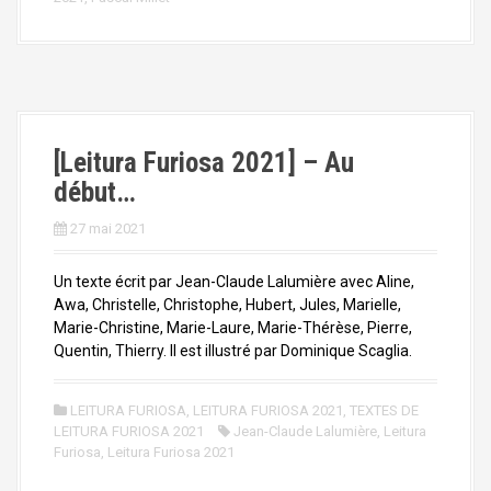
[Leitura Furiosa 2021] – Au
début…
27 mai 2021
Un texte écrit par Jean-Claude Lalumière avec Aline,
Awa, Christelle, Christophe, Hubert, Jules, Marielle,
Marie-Christine, Marie-Laure, Marie-Thérèse, Pierre,
Quentin, Thierry. Il est illustré par Dominique Scaglia.
LEITURA FURIOSA
,
LEITURA FURIOSA 2021
,
TEXTES DE
LEITURA FURIOSA 2021
Jean-Claude Lalumière
,
Leitura
Furiosa
,
Leitura Furiosa 2021