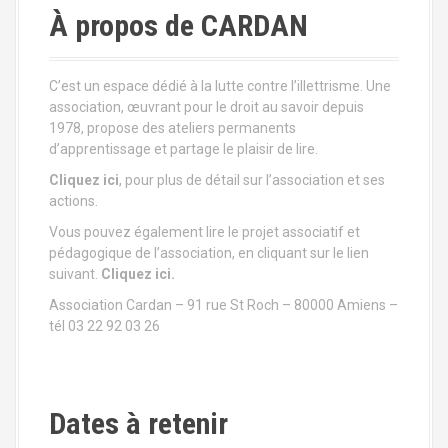
À propos de CARDAN
g
a
C’est un espace dédié à la lutte contre l’illettrisme. Une
t
association, œuvrant pour le droit au savoir depuis
1978, propose des ateliers permanents
i
d’apprentissage et partage le plaisir de lire.
Cliquez ici
, pour plus de détail sur l’association et ses
o
actions.
n
Vous pouvez également lire le projet associatif et
pédagogique de l’association, en cliquant sur le lien
a
suivant.
Cliquez ici.
u
Association Cardan – 91 rue St Roch – 80000 Amiens –
tél 03 22 92 03 26
s
e
Dates à retenir
i