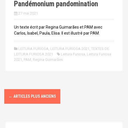
Pandémonium pandomination
27 mai 2021
Un texte écrit par Regina Guimarães et PAM avec
Carlos, Isabel, Paula, Elisa. Il est illustré par PAM.
LEITURA FURIOSA
,
LEITURA FURIOSA 2021
,
TEXTES DE
LEITURA FURIOSA 2021
Leitura Furiosa
,
Leitura Furiosa
2021
,
PAM
,
Regina Guimarães
N
←
ARTICLES PLUS ANCIENS
a
v
i