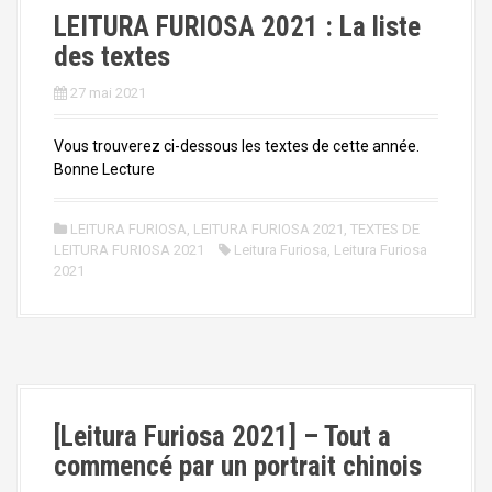
a
LEITURA FURIOSA 2021 : La liste
l
des textes
27 mai 2021
Vous trouverez ci-dessous les textes de cette année.
Bonne Lecture
LEITURA FURIOSA
,
LEITURA FURIOSA 2021
,
TEXTES DE
LEITURA FURIOSA 2021
Leitura Furiosa
,
Leitura Furiosa
2021
[Leitura Furiosa 2021] – Tout a
commencé par un portrait chinois