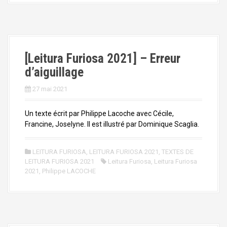
[Leitura Furiosa 2021] – Erreur
d’aiguillage
27 mai 2021
Un texte écrit par Philippe Lacoche avec Cécile,
Francine, Joselyne. Il est illustré par Dominique Scaglia.
LEITURA FURIOSA
,
LEITURA FURIOSA 2021
,
TEXTES DE
LEITURA FURIOSA 2021
Leitura Furiosa
,
Leitura Furiosa
2021
,
Philippe LACOCHE