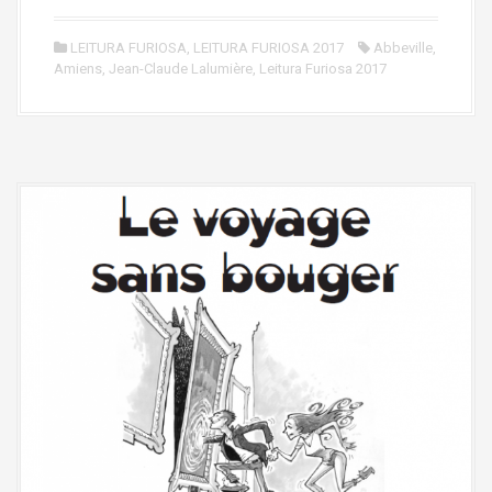
LEITURA FURIOSA
,
LEITURA FURIOSA 2017
Abbeville
,
Amiens
,
Jean-Claude Lalumière
,
Leitura Furiosa 2017