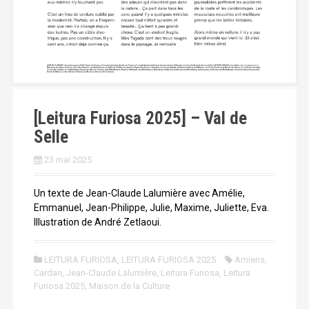
[Leitura Furiosa 2025] – Val de
Selle
23 mai 2025
Un texte de Jean-Claude Lalumière avec Amélie,
Emmanuel, Jean-Philippe, Julie, Maxime, Juliette, Eva.
Illustration de André Zetlaoui.
LEITURA FURIOSA
,
LEITURA FURIOSA 2025
Amiens
,
Cardan
,
Jean-Claude Lalumière
,
Leitura Furiosa
,
Leitura
Furiosa 2025
,
Maison de la Culture