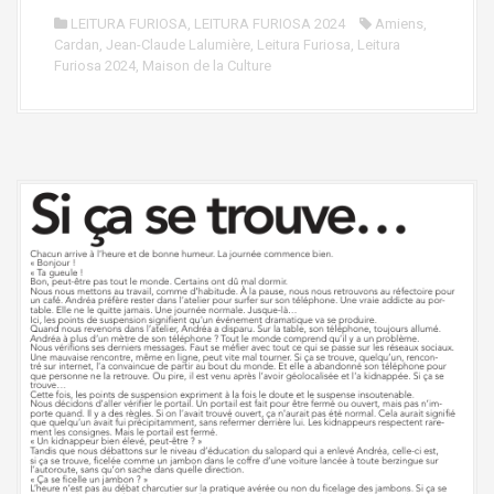
LEITURA FURIOSA
,
LEITURA FURIOSA 2024
Amiens
,
Cardan
,
Jean-Claude Lalumière
,
Leitura Furiosa
,
Leitura
Furiosa 2024
,
Maison de la Culture