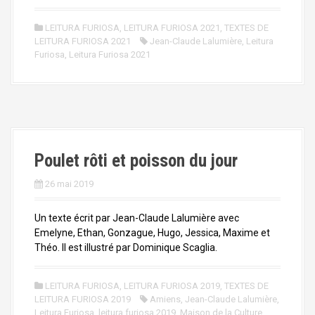
LEITURA FURIOSA
,
LEITURA FURIOSA 2021
,
TEXTES DE
LEITURA FURIOSA 2021
Jean-Claude Lalumière
,
Leitura
Furiosa
,
Leitura Furiosa 2021
Poulet rôti et poisson du jour
26 mai 2019
Un texte écrit par Jean-Claude Lalumière avec
Emelyne, Ethan, Gonzague, Hugo, Jessica, Maxime et
Théo. Il est illustré par Dominique Scaglia.
LEITURA FURIOSA
,
LEITURA FURIOSA 2019
,
TEXTES DE
LEITURA FURIOSA 2019
Amiens
,
Jean-Claude Lalumière
,
Leitura Furiosa
,
leitura furiosa 2019
,
Maison de la Culture