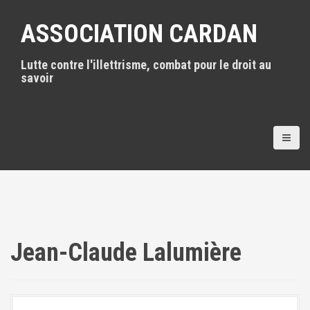
A
l
ASSOCIATION CARDAN
l
e
Lutte contre l'illettrisme, combat pour le droit au
r
savoir
a
u
c
o
n
t
e
n
u
p
r
i
Jean-Claude Lalumière
n
c
i
p