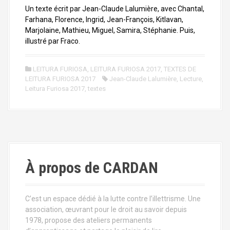
Un texte écrit par Jean-Claude Lalumière, avec Chantal,
Farhana, Florence, Ingrid, Jean-François, Kitlavan,
Marjolaine, Mathieu, Miguel, Samira, Stéphanie. Puis,
illustré par Fraco.
LEITURA FURIOSA
,
LEITURA FURIOSA 2017
,
TEXTES DE
LEITURA FURIOSA 2017
Jean-Claude Lalumière
,
Lecture
,
Leitura Furiosa 2017
,
textes
À propos de CARDAN
C’est un espace dédié à la lutte contre l’illettrisme. Une
association, œuvrant pour le droit au savoir depuis
1978, propose des ateliers permanents