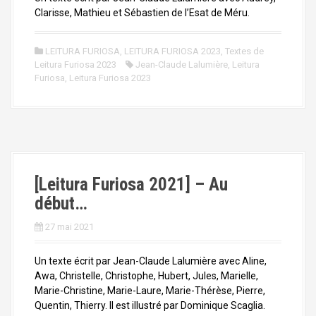
Clarisse, Mathieu et Sébastien de l’Esat de Méru.
LEITURA FURIOSA
,
LEITURA FURIOSA 2023
,
Textes de
Leitura Furiosa 2023
Jean-Claude Lalumière
,
Leitura
Furiosa
,
Leitura Furiosa 2023
[Leitura Furiosa 2021] – Au
début…
27 mai 2021
Un texte écrit par Jean-Claude Lalumière avec Aline,
Awa, Christelle, Christophe, Hubert, Jules, Marielle,
Marie-Christine, Marie-Laure, Marie-Thérèse, Pierre,
Quentin, Thierry. Il est illustré par Dominique Scaglia.