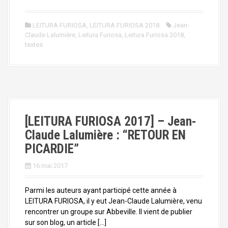
LEITURA FURIOSA
,
LEITURA FURIOSA 2018
Jean-
Claude Lalumière
,
Leitura Furiosa
,
Leitura Furiosa 2018
,
textes
[LEITURA FURIOSA 2017] – Jean-
Claude Lalumière : “RETOUR EN
PICARDIE”
16 mai 2017
Parmi les auteurs ayant participé cette année à
LEITURA FURIOSA, il y eut Jean-Claude Lalumière, venu
rencontrer un groupe sur Abbeville. Il vient de publier
sur son blog, un article […]