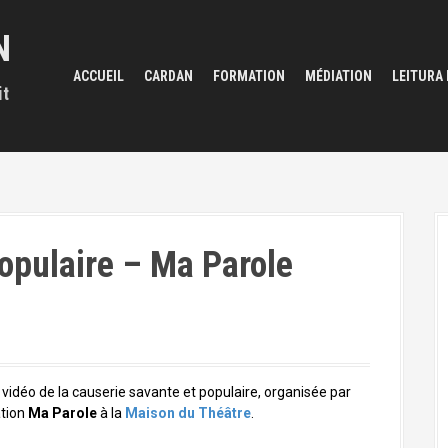
N
ACCUEIL
CARDAN
FORMATION
MÉDIATION
LEITURA
it
opulaire – Ma Parole
 vidéo de la causerie savante et populaire, organisée par
ation
Ma Parole
à la
Maison du Théâtre
.