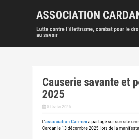
A
l
ASSOCIATION CARDA
l
e
Lutte contre l'illettrisme, combat pour le dro
r
au savoir
a
u
c
o
n
t
e
Causerie savante et p
n
u
2025
p
r
5 février 2026
i
n
c
L’
association Carmen
a partagé sur son site une
i
Cardan le 13 décembre 2025, lors de la manifest
p