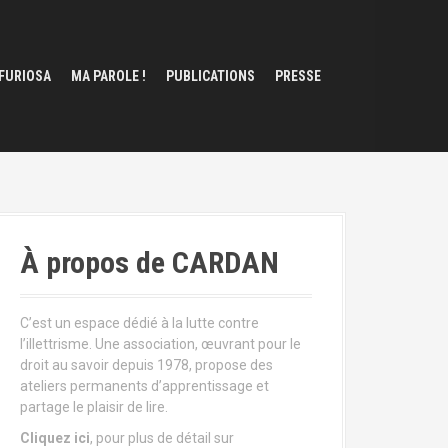
 FURIOSA
MA PAROLE !
PUBLICATIONS
PRESSE
À propos de CARDAN
C’est un espace dédié à la lutte contre
l’illettrisme. Une association, œuvrant pour le
droit au savoir depuis 1978, propose des
ateliers permanents d’apprentissage et
partage le plaisir de lire.
Cliquez ici
, pour plus de détail sur