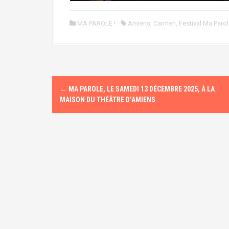
MA PAROLE !
Amiens
,
Carmen
,
Festival Ma Paro
N
←
MA PAROLE, LE SAMEDI 13 DÉCEMBRE 2025, À LA
a
MAISON DU THÉÂTRE D’AMIENS
v
i
g
a
t
i