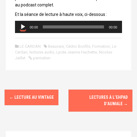
au podcast complet.
Et la séance de lecture à haute voix, ci-dessous :
L
00:00
00:00
e
c
t
LE CARDAN
Beauvais
,
Cédric Bonfils
,
Formation
,
Le
e
Cardan
,
lectures audio
,
Lycée Jeanne Hachette
,
Nicolas
u
Jaillet
permalien
r
a
u
d
i
N
o
←
LECTURE AU VINTAGE
LECTURES À L’EHPAD
a
D’AUMALE
→
v
i