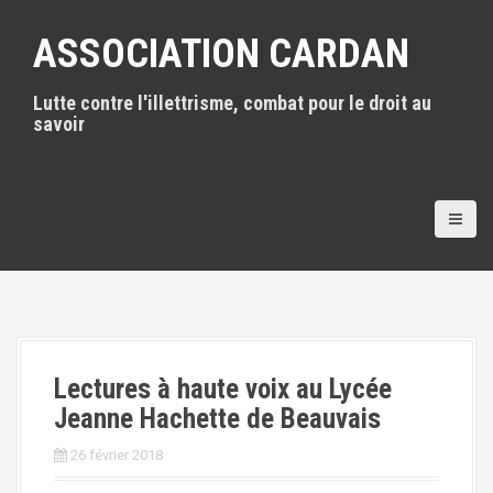
A
l
ASSOCIATION CARDAN
l
e
Lutte contre l'illettrisme, combat pour le droit au
r
savoir
a
u
c
o
n
t
e
n
u
p
r
i
Lectures à haute voix au Lycée
n
Jeanne Hachette de Beauvais
c
i
26 février 2018
p