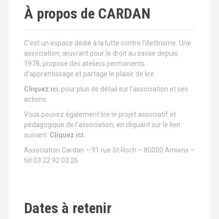
g
À propos de CARDAN
a
t
C’est un espace dédié à la lutte contre l’illettrisme. Une
association, œuvrant pour le droit au savoir depuis
i
1978, propose des ateliers permanents
d’apprentissage et partage le plaisir de lire.
o
Cliquez ici
, pour plus de détail sur l’association et ses
n
actions.
Vous pouvez également lire le projet associatif et
d
pédagogique de l’association, en cliquant sur le lien
suivant.
Cliquez ici.
e
Association Cardan – 91 rue St Roch – 80000 Amiens –
l
tél 03 22 92 03 26
'
a
Dates à retenir