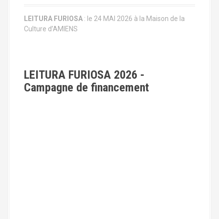
r
t
LEITURA FURIOSA
: le 24 MAI 2026 à la Maison de la
Culture d’AMIENS
i
c
l
LEITURA FURIOSA 2026 -
Campagne de financement
e