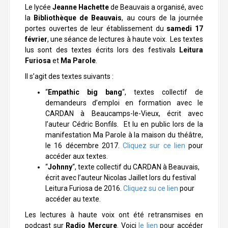
a
Le lycée
Jeanne Hachette
de Beauvais a organisé, avec
l
la
Bibliothèque de Beauvais
, au cours de la journée
portes ouvertes de leur établissement du
samedi 17
février
, une séance de lectures à haute voix. Les textes
lus sont des textes écrits lors des festivals
Leitura
Furiosa
et
Ma Parole
.
Il s’agit des textes suivants :
“
Empathic big bang
“, textes collectif de
demandeurs d’emploi en formation avec le
CARDAN à Beaucamps-le-Vieux, écrit avec
l’auteur Cédric Bonfils. Et lu en public lors de la
manifestation Ma Parole à la maison du théâtre,
le 16 décembre 2017.
Cliquez sur ce lien
pour
accéder aux textes.
“
Johnny
“, texte collectif du CARDAN à Beauvais,
écrit avec l’auteur Nicolas Jaillet lors du festival
Leitura Furiosa de 2016.
Cliquez su ce lien
pour
accéder au texte.
Les lectures à haute voix ont été retransmises en
podcast sur
Radio Mercure
. Voici
le lien
pour accéder