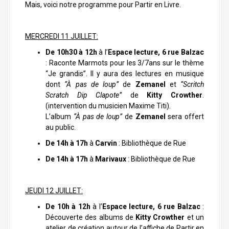
Mais, voici notre programme pour Partir en Livre.
MERCREDI 11 JUILLET:
De 10h30 à 12h
à l’
Espace lecture, 6 rue Balzac
: Raconte Marmots pour les 3/7ans sur le thème
“Je grandis”. Il y aura des lectures en musique
dont
“À pas de loup”
de
Zemanel
et
“Scritch
Scratch Dip Clapote”
de
Kitty Crowther
.
(intervention du musicien Maxime Titi).
L’album
“À pas de loup”
de
Zemanel
sera offert
au public.
De 14h à 17h
à
Carvin
: Bibliothèque de Rue
De 14h à 17h
à
Marivaux
: Bibliothèque de Rue
JEUDI 12 JUILLET:
De 10h à 12h
à l’
Espace lecture, 6 rue Balzac
:
Découverte des albums de
Kitty Crowther
et un
atelier de création autour de l’affiche de Partir en