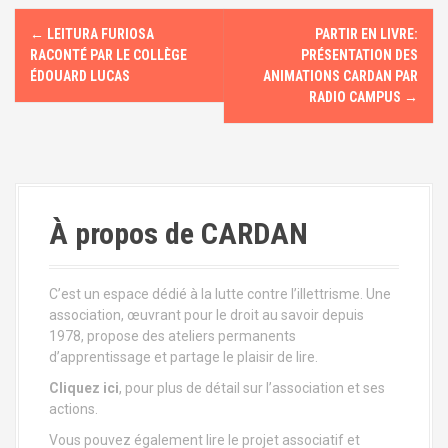
N
←
LEITURA FURIOSA
PARTIR EN LIVRE:
a
RACONTÉ PAR LE COLLÈGE
PRÉSENTATION DES
ÉDOUARD LUCAS
ANIMATIONS CARDAN PAR
v
RADIO CAMPUS
→
i
g
a
À propos de CARDAN
t
i
C’est un espace dédié à la lutte contre l’illettrisme. Une
association, œuvrant pour le droit au savoir depuis
o
1978, propose des ateliers permanents
d’apprentissage et partage le plaisir de lire.
n
Cliquez ici
, pour plus de détail sur l’association et ses
d
actions.
Vous pouvez également lire le projet associatif et