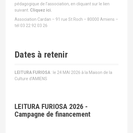
e
pédagogique de l’association, en cliquant sur le lien
l
suivant.
Cliquez ici.
Association Cardan – 91 rue St Roch – 80000 Amiens –
'
tél 03 22 92 03 26
a
r
Dates à retenir
t
i
LEITURA FURIOSA
: le 24 MAI 2026 à la Maison de la
Culture d’AMIENS
c
l
e
LEITURA FURIOSA 2026 -
Campagne de financement