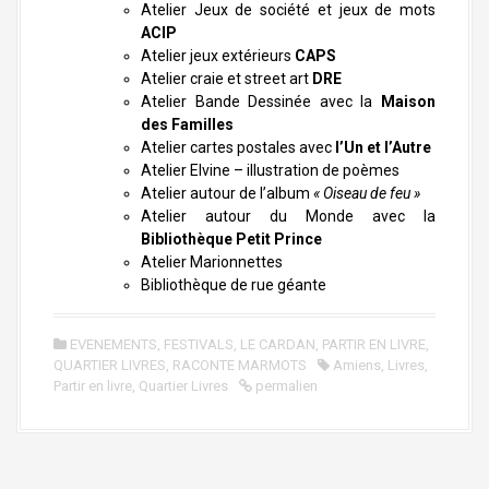
Atelier Jeux de société et jeux de mots
ACIP
Atelier jeux extérieurs
CAPS
Atelier craie et street art
DRE
Atelier Bande Dessinée avec la
Maison
des Familles
Atelier cartes postales avec
l’Un et l’Autre
Atelier Elvine – illustration de poèmes
Atelier autour de l’album
« Oiseau de feu »
Atelier autour du Monde avec la
Bibliothèque Petit Prince
Atelier Marionnettes
Bibliothèque de rue géante
EVENEMENTS
,
FESTIVALS
,
LE CARDAN
,
PARTIR EN LIVRE
,
QUARTIER LIVRES
,
RACONTE MARMOTS
Amiens
,
Livres
,
Partir en livre
,
Quartier Livres
permalien