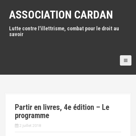
A
l
ASSOCIATION CARDAN
l
e
Lutte contre l'illettrisme, combat pour le droit au
r
savoir
a
u
c
o
n
t
e
n
u
p
r
i
Partir en livres, 4e édition – Le
n
programme
c
i
2 juillet 2018
p