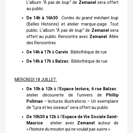
L’album
“À pas de loup”
de
Zemanel
sera offert
au public.
De 14h à 16h30
:
Contes du grand méchant loup
(Belles Histoires) et atelier marque-page. Tout
public. L’album
“À pas de loup”
de
Zemanel
sera
offert au public. Rencontre avec
Zemanel
. Allée
des Rencontres
De 14h à 17h
à
Carvin
: Bibliothèque de rue
De 14h à 17h
à
Balzac
: Bibliothèque de rue
MERCREDI 18 JUILLET:
De 10h à 12h
à l’
Espace lecture, 6 rue Balzac
:
atelier découverte de l’univers de
Phillip
Pullman
– lectures illustrations – Un exemplaire
de “Lyra et les oiseaux” sera offert au public.
De 10h30 à 12h
à l’
Espace de Vie Sociale Saint-
Maurice
: atelier avec
Zemanel
autour de
« l’histoire du mouton qui ne voulait pas suivre ».