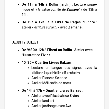
De 11h à 14h
à
Rollin
(jardin) : Lecture pique-
nique et
« la valise contée de
Zemanel
»
de 13h à
14h.
De 15h à 17h
à la
Librairie Pages d’Encre
:
atelier
« écriture sur le fil »
avec
Zemanel
.
JEUDI 19 JUILLET:
De 9h30 à 12h
à
Elbeuf ou Rollin
: Atelier avec
l’illustratrice
Elvine
.
10h30 – Quartier Livres Balzac
:
Lecture en langue des signes avec la
bibliothèque Hélène Bernheim
Atelier Planète Science
Atelier Méli-mélo de mots
De 14h à 17h – Quartier Livres Balzac
:
Atelier avec l’illustratrice
Elvine
Atelier land art
Atelier jardinage avec
Ava