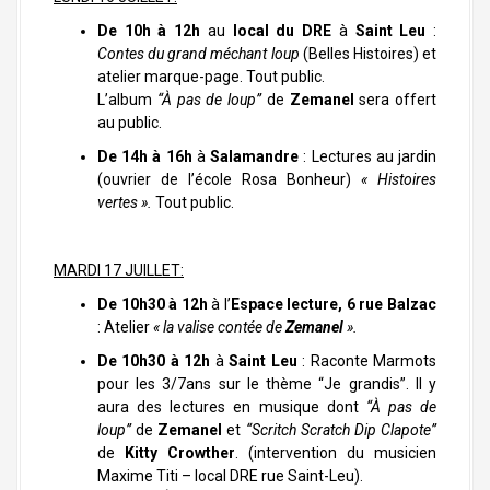
De 10h à 12h
au
local du DRE
à
Saint Leu
:
Contes du grand méchant loup
(Belles Histoires) et
atelier marque-page. Tout public.
L’album
“À pas de loup”
de
Zemanel
sera offert
au public.
De 14h à 16h
à
Salamandre
: Lectures au jardin
(ouvrier de l’école Rosa Bonheur)
« Histoires
vertes ».
Tout public.
MARDI 17 JUILLET:
De 10h30 à 12h
à l’
Espace lecture, 6 rue Balzac
: Atelier
« la valise contée de
Zemanel
».
De 10h30 à 12h
à
Saint Leu
: Raconte Marmots
pour les 3/7ans sur le thème “Je grandis”. Il y
aura des lectures en musique dont
“À pas de
loup”
de
Zemanel
et
“Scritch Scratch Dip Clapote”
de
Kitty Crowther
. (intervention du musicien
Maxime Titi – local DRE rue Saint-Leu).