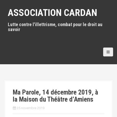
A
l
ASSOCIATION CARDAN
l
e
Lutte contre l'illettrisme, combat pour le droit au
r
savoir
a
u
c
o
n
t
e
n
u
p
r
i
Ma Parole, 14 décembre 2019, à
n
la Maison du Théâtre d’Amiens
c
i
25 novembre 2019
p