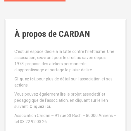
v
i
g
À propos de CARDAN
a
t
C’est un espace dédié à la lutte contre l’illettrisme. Une
i
association, œuvrant pour le droit au savoir depuis
1978, propose des ateliers permanents
o
d’apprentissage et partage le plaisir de lire.
n
Cliquez ici
, pour plus de détail sur l’association et ses
actions.
d
Vous pouvez également lire le projet associatif et
pédagogique de l’association, en cliquant sur le lien
e
suivant.
Cliquez ici.
l
Association Cardan – 91 rue St Roch – 80000 Amiens –
tél 03 22 92 03 26
'