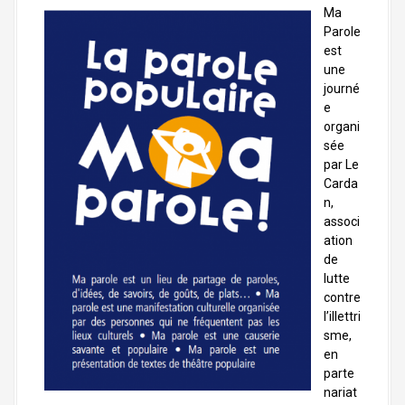
a
Ma
l
Parole
est
une
journé
e
organi
sée
par Le
Carda
n,
associ
ation
de
lutte
contre
l’illettri
sme,
en
parte
nariat