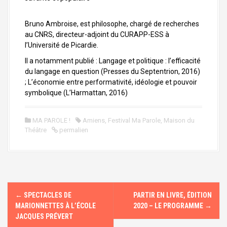
Bruno Ambroise, est philosophe, chargé de recherches
au CNRS, directeur-adjoint du CURAPP-ESS à
l’Université de Picardie.
Il a notamment publié : Langage et politique : l’efficacité
du langage en question (Presses du Septentrion, 2016)
; L’économie entre performativité, idéologie et pouvoir
symbolique (L’Harmattan, 2016)
MA PAROLE !
Amiens
,
Festival Ma Parole
,
Maison du
Théâtre
permalien
N
←
SPECTACLES DE
PARTIR EN LIVRE, ÉDITION
a
MARIONNETTES À L’ÉCOLE
2020 – LE PROGRAMME
→
JACQUES PRÉVERT