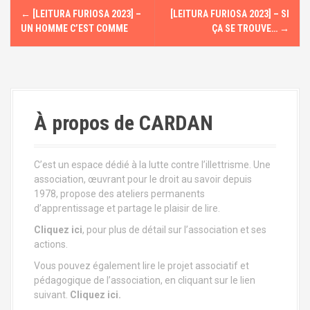
N
←
[LEITURA FURIOSA 2023] –
[LEITURA FURIOSA 2023] – SI
a
UN HOMME C’EST COMME
ÇA SE TROUVE…
→
v
i
g
À propos de CARDAN
a
t
C’est un espace dédié à la lutte contre l’illettrisme. Une
association, œuvrant pour le droit au savoir depuis
i
1978, propose des ateliers permanents
d’apprentissage et partage le plaisir de lire.
o
Cliquez ici
, pour plus de détail sur l’association et ses
n
actions.
Vous pouvez également lire le projet associatif et
d
pédagogique de l’association, en cliquant sur le lien
suivant.
Cliquez ici.
e