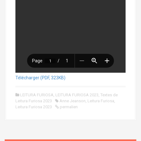
Télécharger (PDF, 323KB)
LEITURA FURIOSA
,
LEITURA FURIOSA 2023
,
Textes de
Leitura Furiosa 2023
Anne Jeanson
,
Leitura Furiosa
,
Leitura Furiosa 2023
permalien