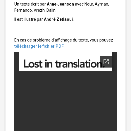
a
Un texte écrit par
Anne Jeanson
avec Nour, Ayman,
l
Fernando, Vrezh, Dalin.
Il est illustré par
André Zetlaoui
.
En cas de problème d’affichage du texte, vous pouvez
télécharger le fichier PDF
.