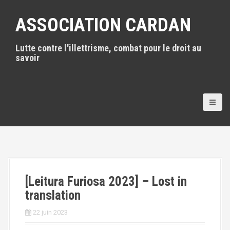
A
l
ASSOCIATION CARDAN
l
e
Lutte contre l'illettrisme, combat pour le droit au
r
savoir
a
u
c
o
n
t
e
n
u
p
r
i
[Leitura Furiosa 2023] – Lost in
n
translation
c
i
22 juin 2023
p