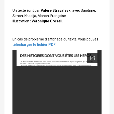
a
l
Un texte écrit par
Valère Stravaleski
avec Sandrine,
Simon, Khadija, Manon, Françoise.
Illustration :
Véronique Groseil
.
En cas de problème d’affichage du texte, vous pouvez
télécharger le fichier PDF
.