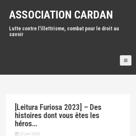
A
l
ASSOCIATION CARDAN
l
e
Lutte contre l'illettrisme, combat pour le droit au
r
savoir
a
u
c
o
n
t
e
n
u
p
r
i
[Leitura Furiosa 2023] – Des
n
histoires dont vous êtes les
c
héros…
i
p
22 juin 2023