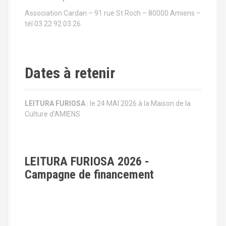
e
Association Cardan – 91 rue St Roch – 80000 Amiens –
l
tél 03 22 92 03 26
'
a
Dates à retenir
r
t
LEITURA FURIOSA
: le 24 MAI 2026 à la Maison de la
Culture d’AMIENS
i
c
l
LEITURA FURIOSA 2026 -
Campagne de financement
e