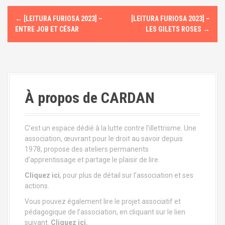
N
←
[LEITURA FURIOSA 2023] –
[LEITURA FURIOSA 2023] –
a
ENTRE JOB ET CÉSAR
LES GILETS ROSES
→
v
i
g
À propos de CARDAN
a
t
C’est un espace dédié à la lutte contre l’illettrisme. Une
association, œuvrant pour le droit au savoir depuis
i
1978, propose des ateliers permanents
d’apprentissage et partage le plaisir de lire.
o
Cliquez ici
, pour plus de détail sur l’association et ses
n
actions.
Vous pouvez également lire le projet associatif et
d
pédagogique de l’association, en cliquant sur le lien
suivant.
Cliquez ici.