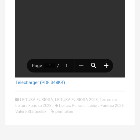
Télécharger (PDF, 348KB)
LEITURA FURIOSA
,
LEITURA FURIOSA 2023
,
Textes de
Leitura Furiosa 2023
Leitura Furiosa
,
Leitura Furiosa 2023
,
Valère Staraselski
permalien