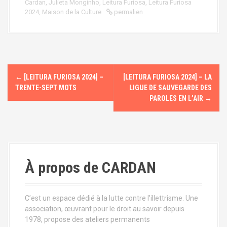
Cardan
,
Julieta Monginho
,
Leitura Furiosa
,
Leitura Furiosa
2024
,
Maison de la Culture
permalien
N
←
[LEITURA FURIOSA 2024] –
[LEITURA FURIOSA 2024] – LA
a
TRENTE-SEPT MOTS
LIGUE DE SAUVEGARDE DES
PAROLES EN L’AIR
→
v
i
g
À propos de CARDAN
a
t
C’est un espace dédié à la lutte contre l’illettrisme. Une
i
association, œuvrant pour le droit au savoir depuis
1978, propose des ateliers permanents