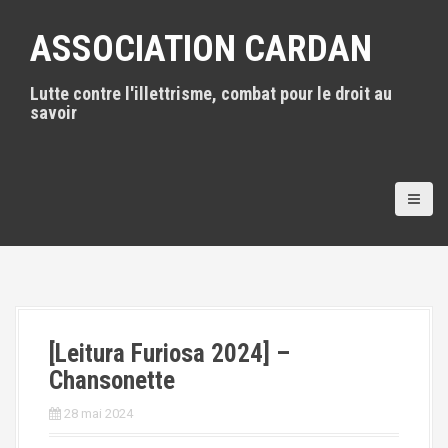
A
l
ASSOCIATION CARDAN
l
e
Lutte contre l'illettrisme, combat pour le droit au
r
savoir
a
u
c
o
n
t
e
n
u
p
r
i
[Leitura Furiosa 2024] –
n
Chansonette
c
i
28 mai 2024
p