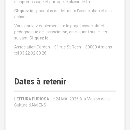
o
d’apprentissage et partage le plaisir de lire.
n
Cliquez ici
, pour plus de détail sur l’association et ses
actions.
d
Vous pouvez également lire le projet associatif et
pédagogique de l’association, en cliquant sur le lien
e
suivant.
Cliquez ici.
l
Association Cardan – 91 rue St Roch – 80000 Amiens –
tél 03 22 92 03 26
'
a
r
Dates à retenir
t
LEITURA FURIOSA
: le 24 MAI 2026 à la Maison de la
i
Culture d’AMIENS
c
l