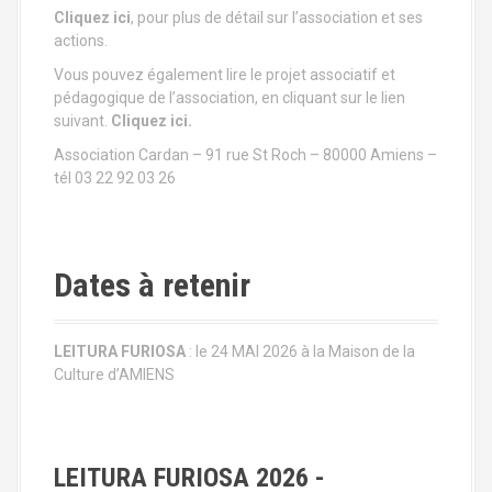
n
Cliquez ici
, pour plus de détail sur l’association et ses
actions.
d
Vous pouvez également lire le projet associatif et
pédagogique de l’association, en cliquant sur le lien
e
suivant.
Cliquez ici.
l
Association Cardan – 91 rue St Roch – 80000 Amiens –
tél 03 22 92 03 26
'
a
r
Dates à retenir
t
LEITURA FURIOSA
: le 24 MAI 2026 à la Maison de la
i
Culture d’AMIENS
c
l
LEITURA FURIOSA 2026 -