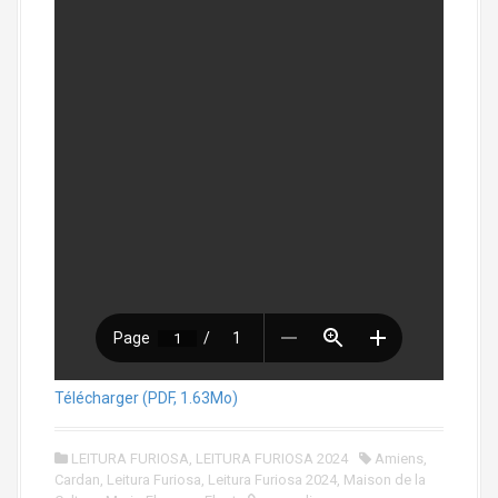
Télécharger (PDF, 1.63Mo)
LEITURA FURIOSA
,
LEITURA FURIOSA 2024
Amiens
,
Cardan
,
Leitura Furiosa
,
Leitura Furiosa 2024
,
Maison de la