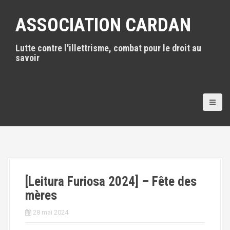
A
l
ASSOCIATION CARDAN
l
e
Lutte contre l'illettrisme, combat pour le droit au
r
savoir
a
u
c
o
n
t
e
n
u
p
r
i
[Leitura Furiosa 2024] – Fête des
n
mères
c
i
28 mai 2024
p