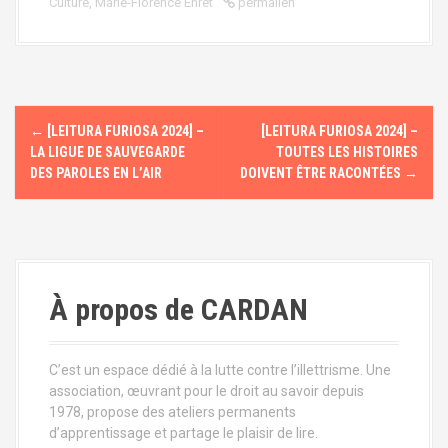
Culture
,
Marie-Florence Ehret
permalien
N
←
[LEITURA FURIOSA 2024] –
[LEITURA FURIOSA 2024] –
a
LA LIGUE DE SAUVEGARDE
TOUTES LES HISTOIRES
DES PAROLES EN L’AIR
DOIVENT ÊTRE RACONTÉES
→
v
i
g
À propos de CARDAN
a
t
C’est un espace dédié à la lutte contre l’illettrisme. Une
i
association, œuvrant pour le droit au savoir depuis
1978, propose des ateliers permanents
o
d’apprentissage et partage le plaisir de lire.