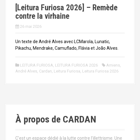
[Leitura Furiosa 2026] – Remède
contre la virhaine
26 mai 2026
Un texte de André Alves avec LCMarola, Lunatic,
Pikachu, Mendrake, Camuflado, Flávia et João Alves.
LEITURA FURIOSA
,
LEITURA FURIOSA 2026
Amiens
,
André Alves
,
Cardan
,
Leitura Furiosa
,
Leitura Furiosa 2026
À propos de CARDAN
C’est un espace dédié à la lutte contre l’illettrisme. Une