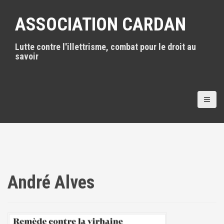
A
l
ASSOCIATION CARDAN
l
e
Lutte contre l'illettrisme, combat pour le droit au
r
savoir
a
u
c
o
n
t
e
n
u
p
r
i
André Alves
n
c
i
p