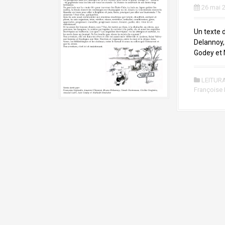
a
26 mai 
l
Un texte 
Delannoy,
Godey et 
LEITUR
Françoise