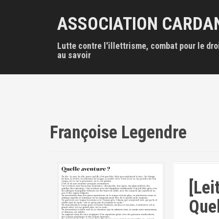
A
l
ASSOCIATION CARDA
l
e
Lutte contre l'illettrisme, combat pour le dro
r
au savoir
a
u
c
o
n
t
e
Françoise Legendre
n
u
p
r
i
n
[Lei
c
i
Quel
p