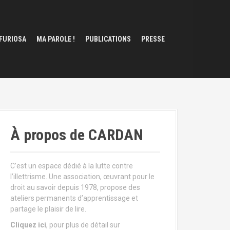
 FURIOSA
MA PAROLE !
PUBLICATIONS
PRESSE
À propos de CARDAN
C’est un espace dédié à la lutte contre
l’illettrisme. Une association, œuvrant pour le
droit au savoir depuis 1978, propose des
ateliers permanents d’apprentissage et
partage le plaisir de lire.
Cliquez ici
, pour plus de détail sur