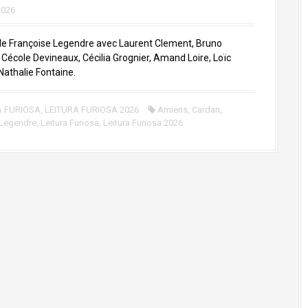
2026
de Françoise Legendre avec Laurent Clement, Bruno
 Cécole Devineaux, Cécilia Grognier, Amand Loire, Loïc
Nathalie Fontaine.
A FURIOSA
,
LEITURA FURIOSA 2026
Amiens
,
Cardan
,
 Legendre
,
Leitura Furiosa
,
Leitura Furiosa 2026