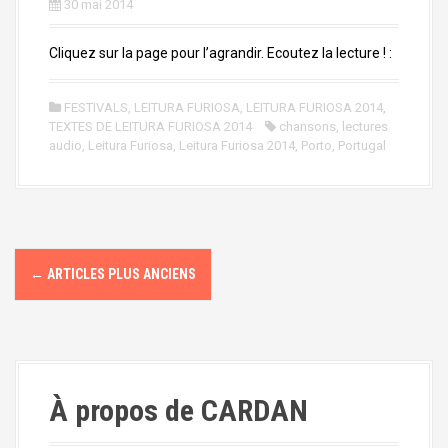
30 mai 2014
Cliquez sur la page pour l’agrandir. Ecoutez la lecture ! :
FESTIVALS
,
LEITURA FURIOSA
,
LEITURA FURIOSA 2014
,
TEXTES DE LEITURA FURIOSA 2014
chansons
,
lectures
audio
,
Leitura Furiosa
,
Leitura Furiosa 2014
,
Porto
,
Portugal
N
←
ARTICLES PLUS ANCIENS
a
v
i
À propos de CARDAN
g