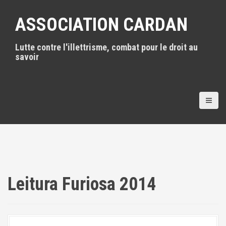
A
l
ASSOCIATION CARDAN
l
e
Lutte contre l'illettrisme, combat pour le droit au
r
savoir
a
u
c
o
n
t
e
n
u
p
r
i
Leitura Furiosa 2014
n
c
i
p