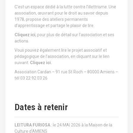
a
C’est un espace dédié à la lutte contre l’illettrisme. Une
t
association, œuvrant pour le droit au savoir depuis
1978, propose des ateliers permanents
i
d’apprentissage et partage le plaisir de lire.
Cliquez ici
, pour plus de détail sur l’association et ses
o
actions.
n
Vous pouvez également lire le projet associatif et
pédagogique de l’association, en cliquant sur le lien
a
suivant.
Cliquez ici.
u
Association Cardan – 91 rue St Roch – 80000 Amiens –
tél 03 22 92 03 26
s
e
Dates à retenir
i
n
LEITURA FURIOSA
: le 24 MAI 2026 à la Maison de la
d
Culture d’AMIENS