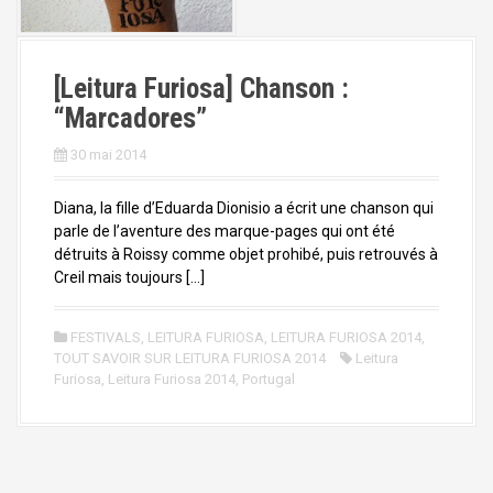
[Leitura Furiosa] Chanson :
“Marcadores”
30 mai 2014
Diana, la fille d’Eduarda Dionisio a écrit une chanson qui
parle de l’aventure des marque-pages qui ont été
détruits à Roissy comme objet prohibé, puis retrouvés à
Creil mais toujours […]
FESTIVALS
,
LEITURA FURIOSA
,
LEITURA FURIOSA 2014
,
TOUT SAVOIR SUR LEITURA FURIOSA 2014
Leitura
Furiosa
,
Leitura Furiosa 2014
,
Portugal