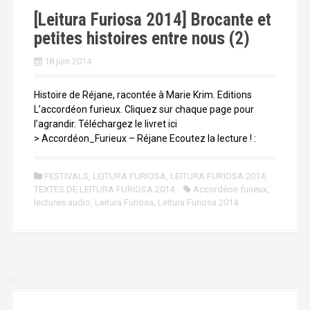
[Leitura Furiosa 2014] Brocante et
petites histoires entre nous (2)
18 juin 2014
Histoire de Réjane, racontée à Marie Krim. Editions
L’accordéon furieux. Cliquez sur chaque page pour
l’agrandir. Téléchargez le livret ici
> Accordéon_Furieux – Réjane Ecoutez la lecture ! :
FESTIVALS
,
LEITURA FURIOSA
,
LEITURA FURIOSA 2014
,
TEXTES DE LEITURA FURIOSA 2014
Accordéon furieux
,
lectures audio
,
Leitura Furiosa
,
Leitura Furiosa 2014