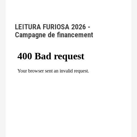
e
s
LEITURA FURIOSA 2026 -
a
Campagne de financement
r
t
i
c
l
e
s