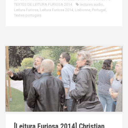
TEXTES DE LEITURA FURIOSA 2014
lectures audio
,
Leitura Furiosa
,
Leitura Furiosa 2014
,
Lisbonne
,
Portugal
,
Textes portugais
[Leitura Furiosa 2014] Christian