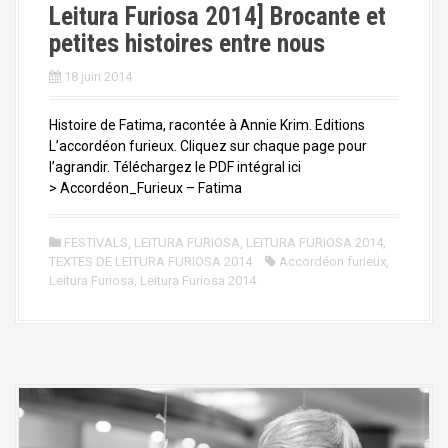
Leitura Furiosa 2014] Brocante et
petites histoires entre nous
18 juin 2014
Histoire de Fatima, racontée à Annie Krim. Editions
L’accordéon furieux. Cliquez sur chaque page pour
l’agrandir. Téléchargez le PDF intégral ici
> Accordéon_Furieux – Fatima
FESTIVALS
,
LEITURA FURIOSA
,
LEITURA FURIOSA 2014
,
TEXTES DE LEITURA FURIOSA 2014
Accordéon furieux
,
Leitura Furiosa
,
Leitura Furiosa 2014