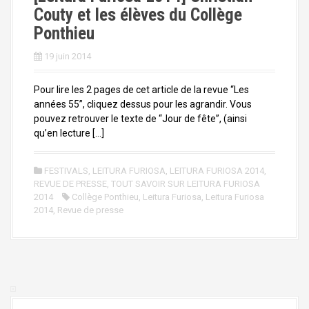
Couty et les élèves du Collège
Ponthieu
19 juin 2014
Pour lire les 2 pages de cet article de la revue “Les
années 55”, cliquez dessus pour les agrandir. Vous
pouvez retrouver le texte de “Jour de fête”, (ainsi
qu’en lecture […]
FESTIVALS
,
LEITURA FURIOSA
,
LEITURA FURIOSA 2014
,
REVUE DE PRESSE
,
TOUT SAVOIR SUR LEITURA FURIOSA
2014
Collège Ponthieu
,
Leitura Furiosa
,
Leitura Furiosa
2014
,
Revue de presse