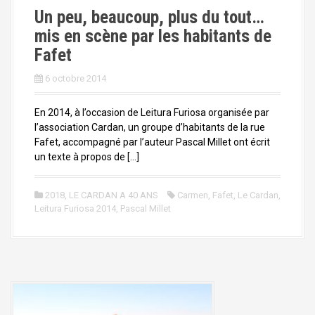
a
Un peu, beaucoup, plus du tout…
l
mis en scène par les habitants de
Fafet
6 octobre 2014
En 2014, à l’occasion de Leitura Furiosa organisée par
l’association Cardan, un groupe d’habitants de la rue
Fafet, accompagné par l’auteur Pascal Millet ont écrit
un texte à propos de […]
2018, LE CARDAN A 40 ANS
Carmen
,
Fafet
,
Le Cardan
,
Leitura Furiosa 2014
,
Pascal Millet