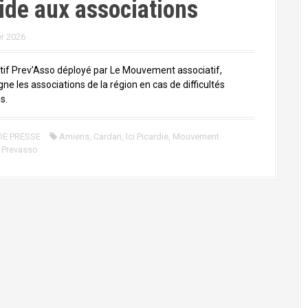
ide aux associations
er 2026
itif Prev’Asso déployé par Le Mouvement associatif,
e les associations de la région en cas de difficultés
s.
DE PRESSE
Amiens
,
Cardan
,
Ici Picardie
,
Mouvement
,
Prevasso