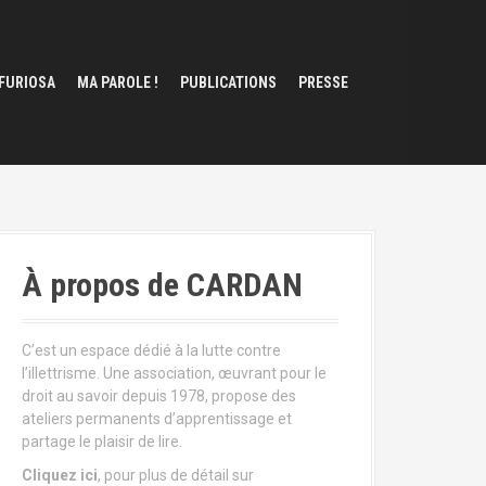
 FURIOSA
MA PAROLE !
PUBLICATIONS
PRESSE
À propos de CARDAN
C’est un espace dédié à la lutte contre
l’illettrisme. Une association, œuvrant pour le
droit au savoir depuis 1978, propose des
ateliers permanents d’apprentissage et
partage le plaisir de lire.
Cliquez ici
, pour plus de détail sur