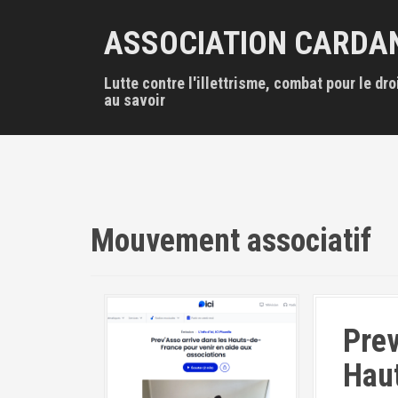
A
l
ASSOCIATION CARDA
l
e
Lutte contre l'illettrisme, combat pour le dro
r
au savoir
a
u
c
o
n
t
e
Mouvement associatif
n
u
p
r
i
n
Prev
c
i
Haut
p