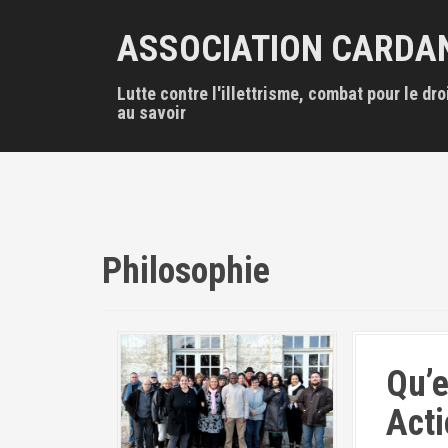
A
l
ASSOCIATION CARDA
l
e
Lutte contre l'illettrisme, combat pour le dro
r
au savoir
a
u
c
o
n
t
e
Philosophie
n
u
p
r
i
n
Qu’e
c
i
Acti
p