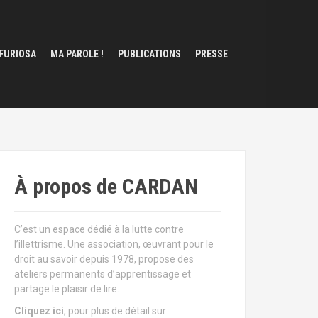
 FURIOSA
MA PAROLE !
PUBLICATIONS
PRESSE
À propos de CARDAN
C’est un espace dédié à la lutte contre
l’illettrisme. Une association, œuvrant pour le
droit au savoir depuis 1978, propose des
ateliers permanents d’apprentissage et
partage le plaisir de lire.
Cliquez ici
, pour plus de détail sur