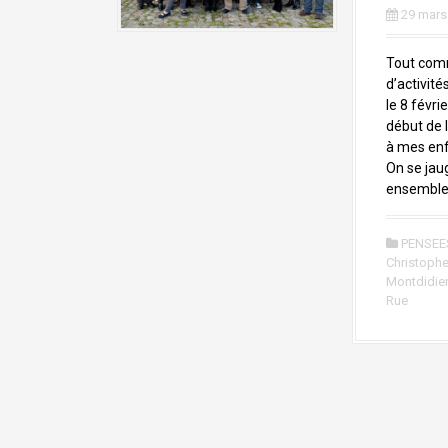
a
29 mars
l
Tout comm
d’activité
le 8 févri
début de l
à mes enfa
On se jaug
ensemble 
PENSEE
Christoph
Montdidier
Rue