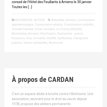
conseil de l’Hôtel des Feuillants à Amiens le 30 janvier
Toutes les […]
RECHERCHE- ACTION
Abbeville
,
Amiens
,
Commission
apprentissages
,
Commission emploi
,
Commission mobilité
,
Conseil Général
,
Echec scolaire
,
Le Crotoy
,
Mobilité
,
Montdidier
,
Moreuil
,
Pôle Emploi
,
Recherche - action
,
Roulezco
,
Rue
,
Scolarité
,
SEGPA
,
Synthèses
,
Transports
publics
,
Vimeu solidarités
,
Woincourt
À propos de CARDAN
C’est un espace dédié à la lutte contre l’illettrisme. Une
association, œuvrant pour le droit au savoir depuis
1978, propose des ateliers permanents