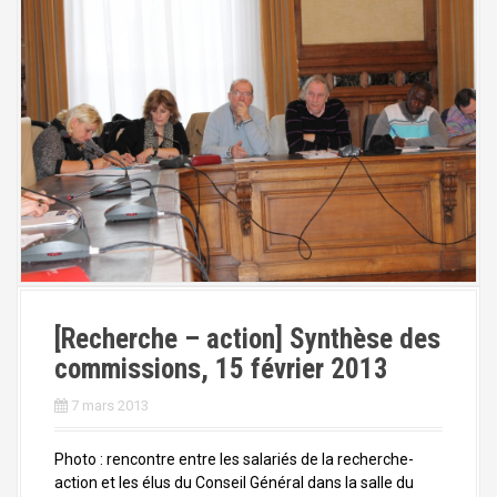
a
l
[Recherche – action] Synthèse des
commissions, 15 février 2013
7 mars 2013
Photo : rencontre entre les salariés de la recherche-
action et les élus du Conseil Général dans la salle du