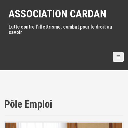
A
l
ASSOCIATION CARDAN
l
e
Lutte contre l'illettrisme, combat pour le droit au
r
savoir
a
u
c
o
n
t
e
n
u
p
r
i
Pôle Emploi
n
c
i
p