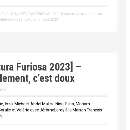
A FURIOSA
,
LEITURA FURIOSA 2023
,
Textes de Leitura Furiosa
eitura Furiosa
,
Leitura Furiosa 2023
tura Furiosa 2023] –
lement, c’est doux
2023
ie, Inza, Michaël, Abdel Malick, Nina, Elina, Mariam ;
Coralie et Valérie avec JérômeLeroy à la Maison François
n.