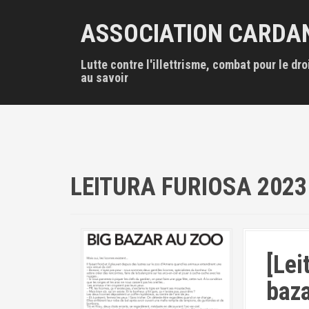
A
l
ASSOCIATION CARDA
l
e
Lutte contre l'illettrisme, combat pour le dro
r
au savoir
a
u
c
o
n
t
e
LEITURA FURIOSA 2023
n
u
p
r
i
n
[Lei
c
i
baza
p