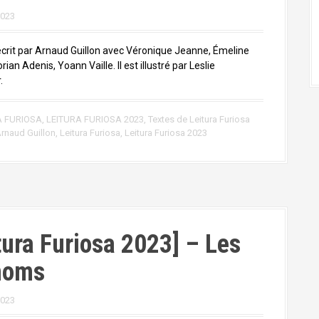
2023
écrit par Arnaud Guillon avec Véronique Jeanne, Émeline
rian Adenis, Yoann Vaille. Il est illustré par Leslie
.
A FURIOSA
,
LEITURA FURIOSA 2023
,
Textes de Leitura Furiosa
rnaud Guillon
,
Leitura Furiosa
,
Leitura Furiosa 2023
tura Furiosa 2023] – Les
noms
2023