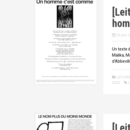
[Lei
hom
22 juin 
Un texte é
Malika, M
d’Abbevill
LEITUR
2023
L
[Lei