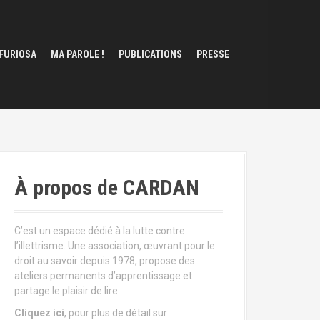
 FURIOSA
MA PAROLE !
PUBLICATIONS
PRESSE
À propos de CARDAN
C’est un espace dédié à la lutte contre
l’illettrisme. Une association, œuvrant pour le
droit au savoir depuis 1978, propose des
ateliers permanents d’apprentissage et
partage le plaisir de lire.
Cliquez ici
, pour plus de détail sur