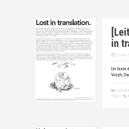
[Lei
in t
22 juin 
Un texte 
Vrezh, Dal
LEITUR
2023
A