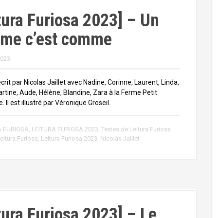
tura Furiosa 2023] – Un
me c’est comme
2023
crit par Nicolas Jaillet avec Nadine, Corinne, Laurent, Linda,
artine, Aude, Hélène, Blandine, Zara à la Ferme Petit
e. Il est illustré par Véronique Groseil.
A FURIOSA
,
LEITURA FURIOSA 2023
,
Textes de Leitura Furiosa
eitura Furiosa
,
Leitura Furiosa 2023
,
Nicolas Jaillet
tura Furiosa 2023] – Le