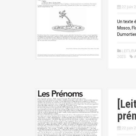
22 juin 
Un texte 
Mosco, Flo
Dumortier
LEITUR
2023
A
[Lei
pré
22 juin 