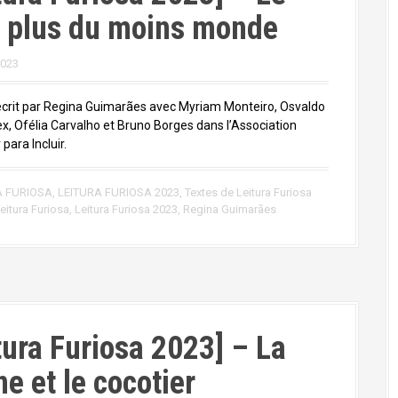
 plus du moins monde
2023
écrit par Regina Guimarães avec Myriam Monteiro, Osvaldo
ex, Ofélia Carvalho et Bruno Borges dans l’Association
 para Incluir.
A FURIOSA
,
LEITURA FURIOSA 2023
,
Textes de Leitura Furiosa
eitura Furiosa
,
Leitura Furiosa 2023
,
Regina Guimarães
tura Furiosa 2023] – La
ne et le cocotier