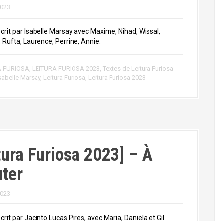
2023
écrit par Isabelle Marsay avec Maxime, Nihad, Wissal,
 Rufta, Laurence, Perrine, Annie.
A FURIOSA
,
LEITURA FURIOSA 2023
,
Textes de Leitura Furiosa
sabelle Marsay
,
Leitura Furiosa
,
Leitura Furiosa 2023
tura Furiosa 2023] – À
ter
2023
crit par Jacinto Lucas Pires, avec Maria, Daniela et Gil.