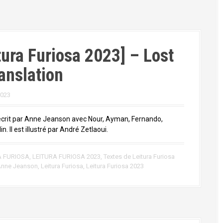
tura Furiosa 2023] – Lost
ranslation
2023
écrit par Anne Jeanson avec Nour, Ayman, Fernando,
in. Il est illustré par André Zetlaoui.
A FURIOSA
,
LEITURA FURIOSA 2023
,
Textes de Leitura Furiosa
nne Jeanson
,
Leitura Furiosa
,
Leitura Furiosa 2023