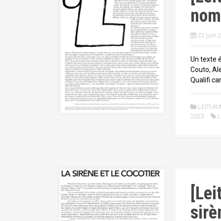
nom
22 juin 
Un texte 
Couto, Al
Qualifi car
LEITUR
2023
L
[Lei
sirè