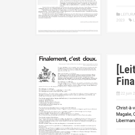
LEITUR
2023
L
[Lei
Fina
22 juin 
Christ-à-v
Magalie, 
Liberman