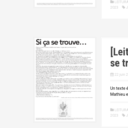
LEITUR
2023
J
[Lei
se t
22 juin 
Un texte 
Mathieu e
LEITUR
2023
J