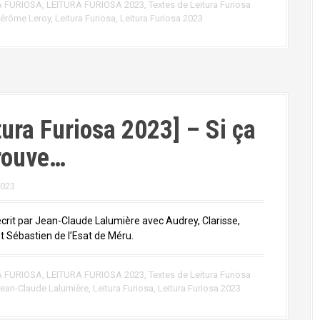
A FURIOSA
,
LEITURA FURIOSA 2023
,
Textes de Leitura Furiosa
érôme Leroy
,
Leitura Furiosa
,
Leitura Furiosa 2023
tura Furiosa 2023] – Si ça
rouve…
2023
écrit par Jean-Claude Lalumière avec Audrey, Clarisse,
t Sébastien de l’Esat de Méru.
A FURIOSA
,
LEITURA FURIOSA 2023
,
Textes de Leitura Furiosa
ean-Claude Lalumière
,
Leitura Furiosa
,
Leitura Furiosa 2023