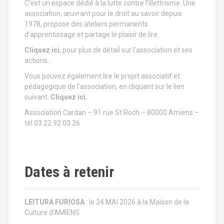
C’est un espace dédié à la lutte contre l’illettrisme. Une
o
association, œuvrant pour le droit au savoir depuis
1978, propose des ateliers permanents
n
d’apprentissage et partage le plaisir de lire.
d
Cliquez ici
, pour plus de détail sur l’association et ses
actions.
e
Vous pouvez également lire le projet associatif et
l
pédagogique de l’association, en cliquant sur le lien
suivant.
Cliquez ici.
'
Association Cardan – 91 rue St Roch – 80000 Amiens –
tél 03 22 92 03 26
a
r
t
Dates à retenir
i
LEITURA FURIOSA
: le 24 MAI 2026 à la Maison de la
c
Culture d’AMIENS