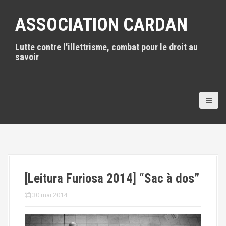
A
l
ASSOCIATION CARDAN
l
e
Lutte contre l'illettrisme, combat pour le droit au
r
savoir
a
u
c
o
n
t
e
n
u
p
r
i
[Leitura Furiosa 2014] “Sac à dos”
n
c
30 mai 2014
i
p