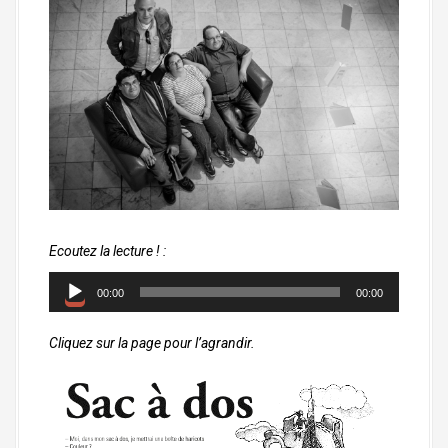
a
l
Ecoutez la lecture ! :
L
00:00
00:00
e
c
Cliquez sur la page pour l’agrandir.
t
e
u
r
a