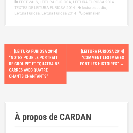
FESTIVALS
,
LEITURA FURIOSA
,
LEITURA FURIOSA 2014
,
TEXTES DE LEITURA FURIOSA 2014
lectures audio
,
Leitura Furiosa
,
Leitura Furiosa 2014
permalien
N
←
[LEITURA FURIOSA 2014]
[LEITURA FURIOSA 2014]
a
“NOTES POUR LE PORTRAIT
“COMMENT LES IMAGES
DE GROUPE” ET “QUATRAINS
FONT LES HISTOIRES”
→
v
CARRÉS AVEC QUATRE
CHANTS CHANTANTS”
i
g
a
À propos de CARDAN
t
i