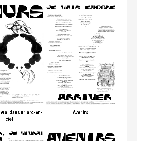
vivrai dans un arc-en-
Avenirs
ciel