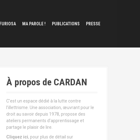
 FURIOSA
MA PAROLE !
PUBLICATIONS
PRESSE
À propos de CARDAN
C’est un espace dédié à la lutte contre
l’illettrisme. Une association, œuvrant pour le
droit au savoir depuis 1978, propose des
ateliers permanents d’apprentissage et
partage le plaisir de lire.
Cliquez ici
, pour plus de détail sur