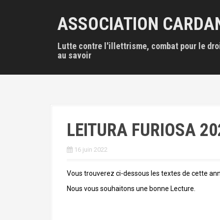
A
l
ASSOCIATION CARDA
l
e
Lutte contre l'illettrisme, combat pour le dro
r
au savoir
a
u
c
o
n
t
e
LEITURA FURIOSA 2022
n
u
p
16 juin 2022
r
i
Vous trouverez ci-dessous les textes de cette an
n
Nous vous souhaitons une bonne Lecture.
c
i
p