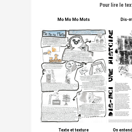
a
Pour lire le te
l
Mo Mo Mo Mots
Dis-m
Texte et texture
On entend