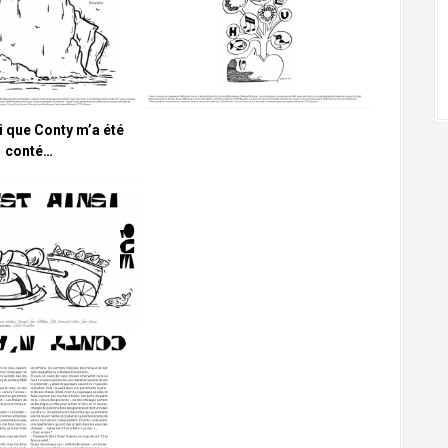
i que Conty m’a été
conté…