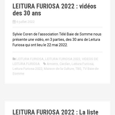
a
LEITURA FURIOSA 2022 : vidéos
l
des 30 ans
6 juillet 2022
Sylvie Coren de l’association Télé Baie de Somme nous
présente une vidéo, en 3 parties, des 30 ans de Leitura
Furiosa qui ont lieu le 22 mai 2022.
LEITURA FURIOSA
,
LEITURA FURIOSA 2022
,
VIDEOS DE
LEITURA FURIOSA
Amiens
,
Cardan
,
Leitura Furiosa
,
Leitura Furiosa 2022
,
Maison de la Culture
,
TBS
,
TV Baie de
Somme
LEITURA FURIOSA 2022 : La liste