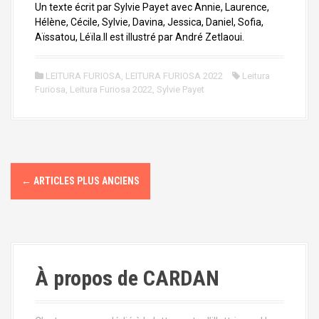
Un texte écrit par Sylvie Payet avec Annie, Laurence,
Hélène, Cécile, Sylvie, Davina, Jessica, Daniel, Sofia,
Aïssatou, Léïla.Il est illustré par André Zetlaoui.
LEITURA FURIOSA
,
LEITURA FURIOSA 2022
Leitura
Furiosa
,
Leitura Furiosa 2022
,
Sylvie Payet
N
←
ARTICLES PLUS ANCIENS
a
v
i
À propos de CARDAN
g
a