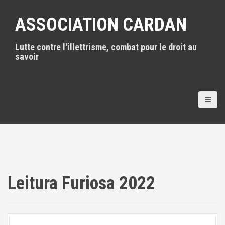
A
l
ASSOCIATION CARDAN
l
e
Lutte contre l'illettrisme, combat pour le droit au
r
savoir
a
u
c
o
n
t
e
n
u
p
r
i
Leitura Furiosa 2022
n
c
i
p