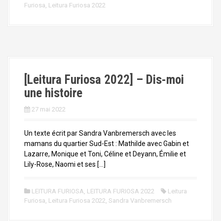
Furiosa
,
Leitura Furiosa 2022
[Leitura Furiosa 2022] – Dis-moi
une histoire
27 mai 2022
Un texte écrit par Sandra Vanbremersch avec les
mamans du quartier Sud-Est : Mathilde avec Gabin et
Lazarre, Monique et Toni, Céline et Deyann, Émilie et
Lily-Rose, Naomi et ses […]
LEITURA FURIOSA
,
LEITURA FURIOSA 2022
Leitura
Furiosa
,
Leitura Furiosa 2022
,
Sandra Vanbremersch