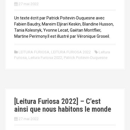
27 mai 2022
Un texte écrit par Patrick Poitevin-Duquesne avec
Fabien Baudry, Mareim Eljirari Keskin, Blandine Husson,
Tania Kolesnyk, Yvonne Lecat, Gaëtan Montflier,
Martine Perimony.Il est illustré par Véronique Groseil.
LEITURA FURIOSA
,
LEITURA FURIOSA 2022
Leitura
Furiosa
,
Leitura Furiosa 2022
,
Patrick Poitevin-Duquesne
[Leitura Furiosa 2022] – C’est
ainsi que nous habitons le monde
27 mai 2022