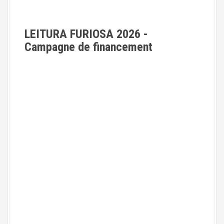
e
s
LEITURA FURIOSA 2026 -
a
Campagne de financement
r
t
i
c
l
e
s