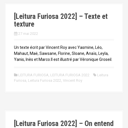
[Leitura Furiosa 2022] – Texte et
texture
27 mai 2022
Un texte écrit par Vincent Roy avec Yasmine, Léo,
Mahaut, Maë, Sawsane, Florine, Sloane, Anaïs, Leyla,
Yanis, Inès et Marco.Il est illustré par Véronique Groseil.
LEITURA FURIOSA
,
LEITURA FURIOSA 2022
Leitura
Furiosa
,
Leitura Furiosa 2022
,
Vincent Roy
[Leitura Furiosa 2022] – On entend