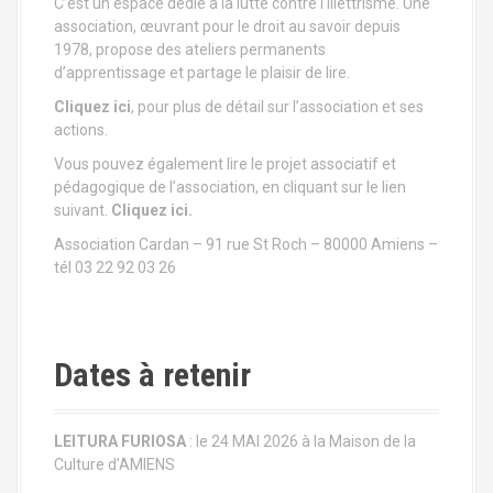
C’est un espace dédié à la lutte contre l’illettrisme. Une
t
association, œuvrant pour le droit au savoir depuis
1978, propose des ateliers permanents
i
d’apprentissage et partage le plaisir de lire.
Cliquez ici
, pour plus de détail sur l’association et ses
o
actions.
n
Vous pouvez également lire le projet associatif et
pédagogique de l’association, en cliquant sur le lien
a
suivant.
Cliquez ici.
u
Association Cardan – 91 rue St Roch – 80000 Amiens –
tél 03 22 92 03 26
s
e
Dates à retenir
i
n
LEITURA FURIOSA
: le 24 MAI 2026 à la Maison de la
d
Culture d’AMIENS