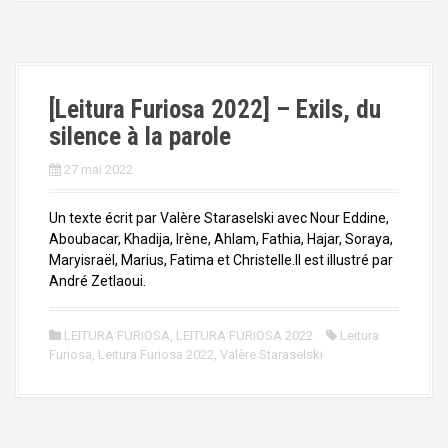
[Leitura Furiosa 2022] – Exils, du
silence à la parole
27 mai 2022
Un texte écrit par Valère Staraselski avec Nour Eddine,
Aboubacar, Khadija, Irène, Ahlam, Fathia, Hajar, Soraya,
Maryisraël, Marius, Fatima et Christelle.Il est illustré par
André Zetlaoui.
LEITURA FURIOSA
,
LEITURA FURIOSA 2022
Leitura
Furiosa
,
Leitura Furiosa 2022
,
Valère Staraselski