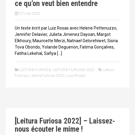
ce qu’on veut bien entendre
27 mai 2022
Un texte écrit par Luiz Rosas avec Helene Pettenuzzo,
Jennifer Delavier, Julieta Jimenez Dayoan, Margot
Elkhoury, Mauricette Merzi, Natnael Gelorehiwet, Sisna
Tova Obondo, Yolande Deguenon, Fatima Gonçalves,
Fatiha Lekehal, Safiya […]
LEITURA FURIOSA
,
LEITURA FURIOSA 2022
Leitura
Furiosa
,
Leitura Furiosa 2022
,
Luiz Rosas
[Leitura Furiosa 2022] – Laissez-
nous écouter le mime !