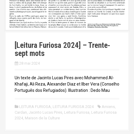
[Leitura Furiosa 2024] – Trente-
sept mots
28 mai 2024
Un texte de Jacinto Lucas Pires avec Mohammed Al-
Khafaji, Ali Reza, Alexander Diaz et Ilber Vera (Conselho
Português dos Refugiados). Illustration : Dedo Mau
LEITURA FURIOSA
,
LEITURA FURIOSA 2024
Amiens
,
Cardan
,
Jacinto Lucas Pires
,
Leitura Furiosa
,
Leitura Furiosa
2024
,
Maison de la Culture