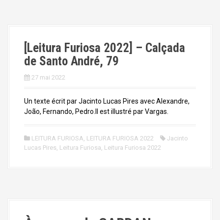
[Leitura Furiosa 2022] – Calçada
de Santo André, 79
27 mai 2022
Un texte écrit par Jacinto Lucas Pires avec Alexandre,
João, Fernando, Pedro.Il est illustré par Vargas.
LEITURA FURIOSA
,
LEITURA FURIOSA 2022
Jacinto
Lucas Pires
,
Leitura Furiosa
,
Leitura Furiosa 2022