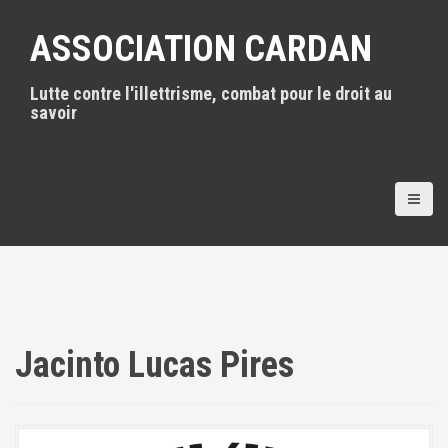
A
l
ASSOCIATION CARDAN
l
e
Lutte contre l'illettrisme, combat pour le droit au
r
savoir
a
u
c
o
n
t
e
n
u
p
r
i
Jacinto Lucas Pires
n
c
i
p